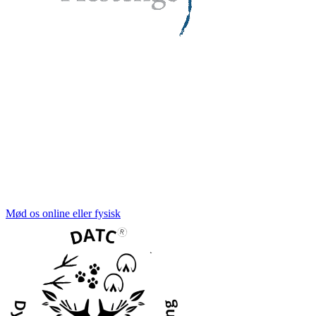
Brænder du for at udvikle mennesker facil
På uddannelsen DATC® Dyreassisteret terapi
sikkert i mål, med implementering, dokumen
sparring i vores DATC® netværk der sikrer
Mød os online eller fysisk