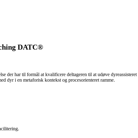
oaching DATC®
har til formål at kvalificere deltageren til at udøve dyreassisteret p
 med dyr i en metaforisk kontekst og procesorienteret ramme.
cilitering.